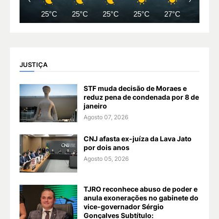
25°C
25°C
25°C
25°C
27°C
29°C
JUSTIÇA
STF muda decisão de Moraes e
reduz pena de condenada por 8 de
janeiro
Agosto 07, 2026
CNJ afasta ex-juíza da Lava Jato
por dois anos
Agosto 05, 2026
TJRO reconhece abuso de poder e
anula exonerações no gabinete do
vice-governador Sérgio
Gonçalves Subtítulo: