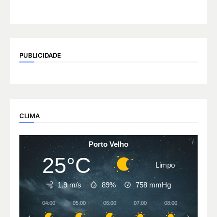
PUBLICIDADE
CLIMA
Porto Velho
25°C
Limpo
1.9 m/s
89%
758
mmHg
04:00
05:00
06:00
07:00
08:00
09:00
‹
›