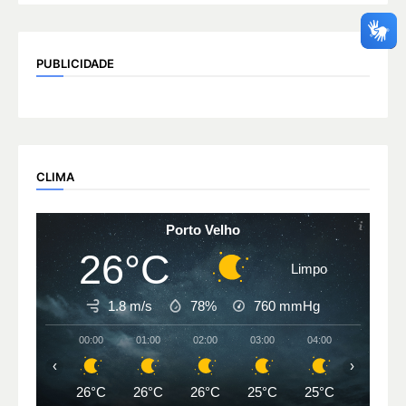
PUBLICIDADE
CLIMA
Porto Velho
26°C
Limpo
1.8 m/s
78%
760
mmHg
00:00
01:00
02:00
03:00
04:00
05:00
‹
›
26°C
26°C
26°C
25°C
25°C
25°C