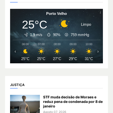
Porto Velho
25°C
Limpo
1.9 m/s
90%
759
mmHg
06:00
07:00
08:00
09:00
10:00
11:00
‹
›
25°C
25°C
27°C
29°C
31°C
33°C
JUSTIÇA
STF muda decisão de Moraes e
reduz pena de condenada por 8 de
janeiro
Agosto 07, 2026