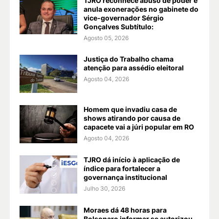
TJRO reconhece abuso de poder e
anula exonerações no gabinete do
vice-governador Sérgio
Gonçalves Subtítulo:
Agosto 05, 2026
Justiça do Trabalho chama
atenção para assédio eleitoral
Agosto 04, 2026
Homem que invadiu casa de
shows atirando por causa de
capacete vai a júri popular em RO
Agosto 04, 2026
TJRO dá início à aplicação de
índice para fortalecer a
governança institucional
Julho 30, 2026
Moraes dá 48 horas para
Bolsonaro informar se autorizou