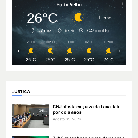
Porto Velho
26°C
Limpo
1.7 m/s
87%
759
mmHg
23:00
00:00
01:00
02:00
03:00
04:00
‹
›
26°C
25°C
25°C
25°C
24°C
24°C
JUSTIÇA
CNJ afasta ex-juíza da Lava Jato
por dois anos
Agosto 05, 2026