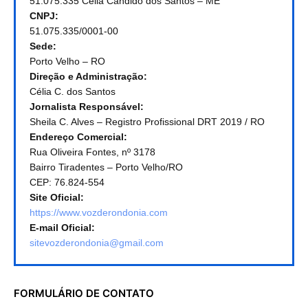
51.075.335 Célia Candido dos Santos – ME
CNPJ:
51.075.335/0001-00
Sede:
Porto Velho – RO
Direção e Administração:
Célia C. dos Santos
Jornalista Responsável:
Sheila C. Alves – Registro Profissional DRT 2019 / RO
Endereço Comercial:
Rua Oliveira Fontes, nº 3178
Bairro Tiradentes – Porto Velho/RO
CEP: 76.824-554
Site Oficial:
https://www.vozderondonia.com
E-mail Oficial:
sitevozderondonia@gmail.com
FORMULÁRIO DE CONTATO