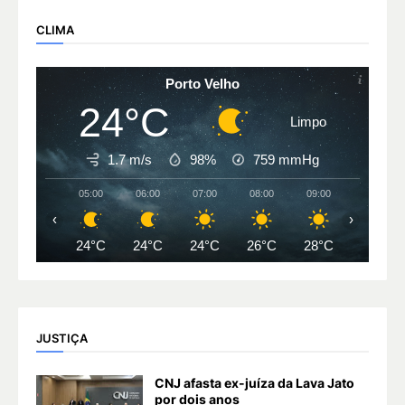
CLIMA
Porto Velho
24°C
Limpo
1.7 m/s
98%
759
mmHg
05:00
06:00
07:00
08:00
09:00
10:00
‹
›
24°C
24°C
24°C
26°C
28°C
30°C
JUSTIÇA
CNJ afasta ex-juíza da Lava Jato
por dois anos