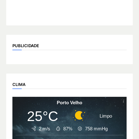
PUBLICIDADE
CLIMA
Porto Velho
25°C
Limpo
2 m/s
87%
758
mmHg