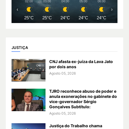
02:00
03:00
04:00
05:00
06:00
07:00
‹
›
25°C
25°C
24°C
24°C
24°C
24°C
JUSTIÇA
CNJ afasta ex-juíza da Lava Jato
por dois anos
Agosto 05, 2026
TJRO reconhece abuso de poder e
anula exonerações no gabinete do
vice-governador Sérgio
Gonçalves Subtítulo:
Agosto 05, 2026
Justiça do Trabalho chama