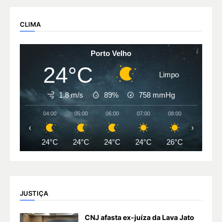
CLIMA
Porto Velho
24°C
Limpo
1.8 m/s
89%
758
mmHg
04:00
05:00
06:00
07:00
08:00
09:00
‹
›
24°C
24°C
24°C
24°C
26°C
28°C
JUSTIÇA
CNJ afasta ex-juíza da Lava Jato