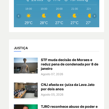
18:00
19:00
20:00
21:00
22:00
23:00
‹
›
29°C
28°C
27°C
27°C
27°C
26°
JUSTIÇA
STF muda decisão de Moraes e
reduz pena de condenada por 8 de
janeiro
Agosto 07, 2026
CNJ afasta ex-juíza da Lava Jato
por dois anos
Agosto 05, 2026
TJRO reconhece abuso de poder e