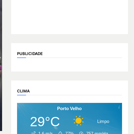
PUBLICIDADE
CLIMA
Porto Velho
29°C
Limpo
1.6 m/s
77%
757
mmHg