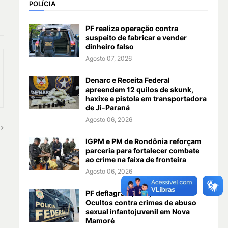
POLÍCIA
PF realiza operação contra
suspeito de fabricar e vender
dinheiro falso
Agosto 07, 2026
Denarc e Receita Federal
apreendem 12 quilos de skunk,
haxixe e pistola em transportadora
de Ji-Paraná
Agosto 06, 2026
IGPM e PM de Rondônia reforçam
parceria para fortalecer combate
ao crime na faixa de fronteira
Agosto 06, 2026
PF deflagra Operação Rastros
Ocultos contra crimes de abuso
sexual infantojuvenil em Nova
Mamoré