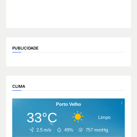
PUBLICIDADE
CLIMA
Porto Velho
33°C
Limpo
2.5 m/s
49%
757
mmHg