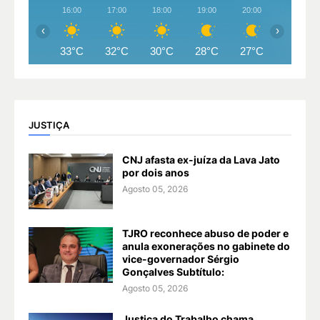
16:00
17:00
18:00
19:00
20:00
21:00
‹
›
33°C
32°C
30°C
28°C
27°C
27°C
JUSTIÇA
CNJ afasta ex-juíza da Lava Jato
por dois anos
Agosto 05, 2026
TJRO reconhece abuso de poder e
anula exonerações no gabinete do
vice-governador Sérgio
Gonçalves Subtítulo:
Agosto 05, 2026
Justiça do Trabalho chama