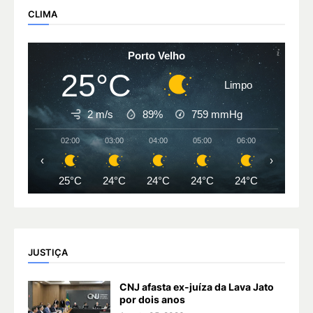
CLIMA
Porto Velho
25°C
Limpo
2 m/s
89%
759
mmHg
02:00
03:00
04:00
05:00
06:00
07:00
‹
›
25°C
24°C
24°C
24°C
24°C
24°C
JUSTIÇA
CNJ afasta ex-juíza da Lava Jato
por dois anos