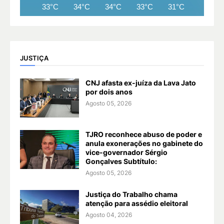
33°C
34°C
34°C
33°C
31°C
29°C
JUSTIÇA
CNJ afasta ex-juíza da Lava Jato
por dois anos
Agosto 05, 2026
TJRO reconhece abuso de poder e
anula exonerações no gabinete do
vice-governador Sérgio
Gonçalves Subtítulo:
Agosto 05, 2026
Justiça do Trabalho chama
atenção para assédio eleitoral
Agosto 04, 2026