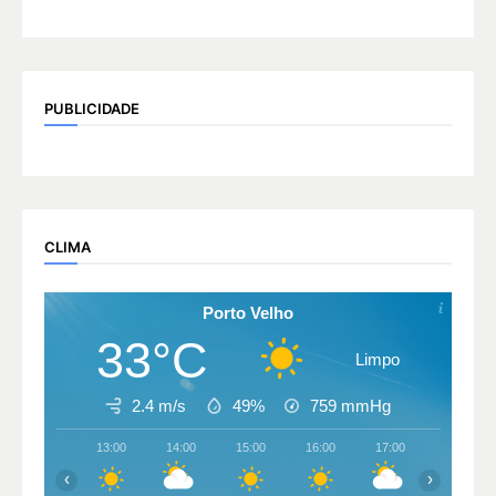
PUBLICIDADE
CLIMA
Porto Velho
33°C
Limpo
2.4 m/s
49%
759
mmHg
13:00
14:00
15:00
16:00
17:00
18:00
‹
›