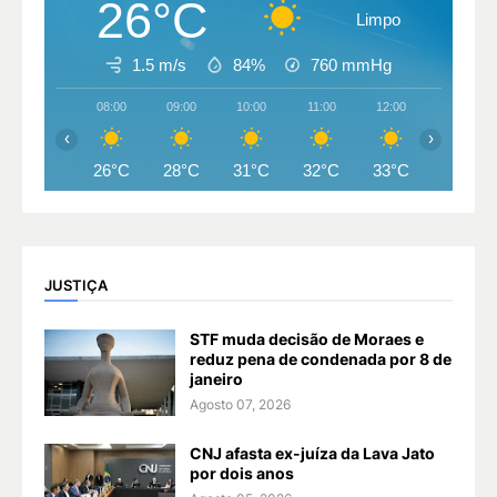
26°C
Limpo
1.5 m/s
84%
760
mmHg
08:00
09:00
10:00
11:00
12:00
13:00
‹
›
26°C
28°C
31°C
32°C
33°C
34°C
JUSTIÇA
STF muda decisão de Moraes e
reduz pena de condenada por 8 de
janeiro
Agosto 07, 2026
CNJ afasta ex-juíza da Lava Jato
por dois anos