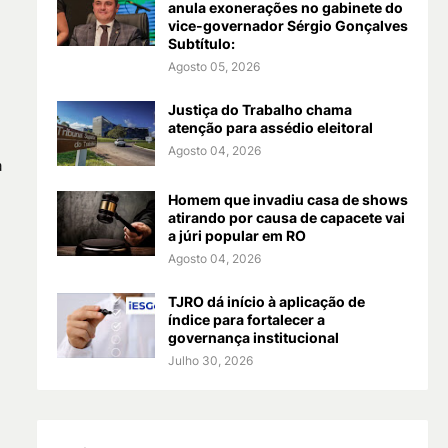
anula exonerações no gabinete do
vice-governador Sérgio Gonçalves
Subtítulo:
Agosto 05, 2026
Justiça do Trabalho chama
atenção para assédio eleitoral
Agosto 04, 2026
a
Homem que invadiu casa de shows
atirando por causa de capacete vai
a júri popular em RO
Agosto 04, 2026
TJRO dá início à aplicação de
índice para fortalecer a
governança institucional
Julho 30, 2026