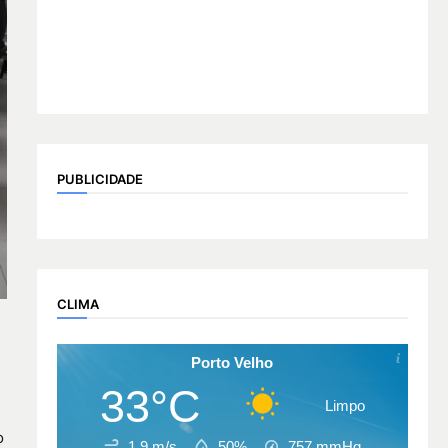
PUBLICIDADE
CLIMA
Porto Velho
33°C
Limpo
o
1.9 m/s
50%
757
mmHg