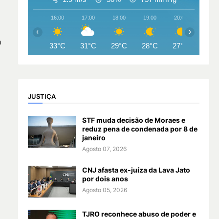
16:00
17:00
18:00
19:00
20:00
21:00
‹
›
a
33°C
31°C
29°C
28°C
27°C
27°
JUSTIÇA
STF muda decisão de Moraes e
reduz pena de condenada por 8 de
janeiro
Agosto 07, 2026
CNJ afasta ex-juíza da Lava Jato
por dois anos
Agosto 05, 2026
TJRO reconhece abuso de poder e