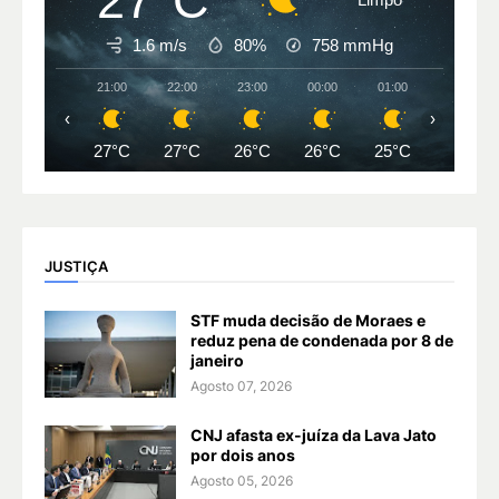
27°C
1.6 m/s
80%
758
mmHg
21:00
22:00
23:00
00:00
01:00
02:00
‹
›
27°C
27°C
26°C
26°C
25°C
25°C
JUSTIÇA
STF muda decisão de Moraes e
reduz pena de condenada por 8 de
janeiro
Agosto 07, 2026
CNJ afasta ex-juíza da Lava Jato
por dois anos
Agosto 05, 2026