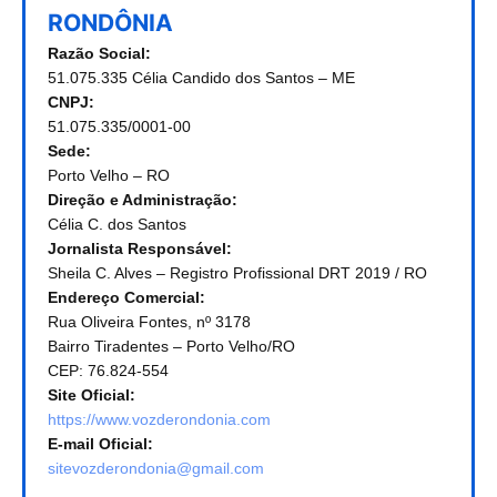
RONDÔNIA
Razão Social:
51.075.335 Célia Candido dos Santos – ME
CNPJ:
51.075.335/0001-00
Sede:
Porto Velho – RO
Direção e Administração:
Célia C. dos Santos
Jornalista Responsável:
Sheila C. Alves – Registro Profissional DRT 2019 / RO
Endereço Comercial:
Rua Oliveira Fontes, nº 3178
Bairro Tiradentes – Porto Velho/RO
CEP: 76.824-554
Site Oficial:
https://www.vozderondonia.com
E-mail Oficial:
sitevozderondonia@gmail.com