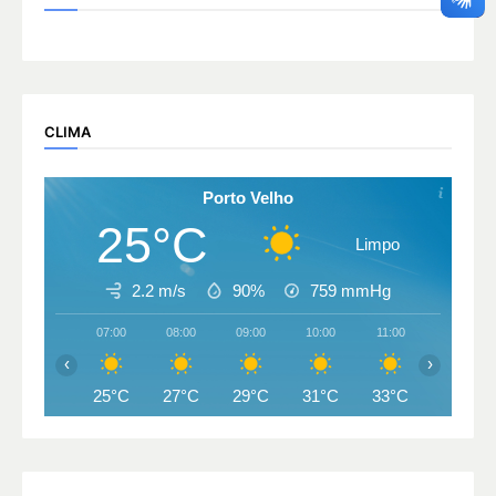
CLIMA
Porto Velho
25°C
Limpo
2.2 m/s
90%
759
mmHg
07:00
08:00
09:00
10:00
11:00
12:00
‹
›
25°C
27°C
29°C
31°C
33°C
34°C