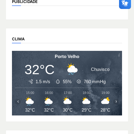
PUBLICIDADE
CLIMA
Porto Velho
32°C
Chuvisco
1.5 m/s
55%
760
mmHg
15:00
16:00
17:00
18:00
19:00
20:00
‹
›
32°C
32°C
30°C
29°C
28°C
27°C