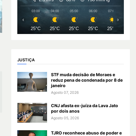
03:00
04:00
05:00
06:00
07:00
08:00
‹
›
25°C
25°C
25°C
25°C
25°C
27°
JUSTIÇA
STF muda decisão de Moraes e
reduz pena de condenada por 8 de
janeiro
Agosto 07, 2026
CNJ afasta ex-juíza da Lava Jato
por dois anos
Agosto 05, 2026
TJRO reconhece abuso de poder e