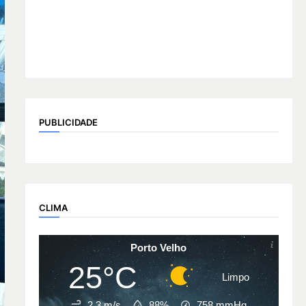
PUBLICIDADE
CLIMA
Porto Velho
25°C
Limpo
2.3 m/s
88%
758
mmHg