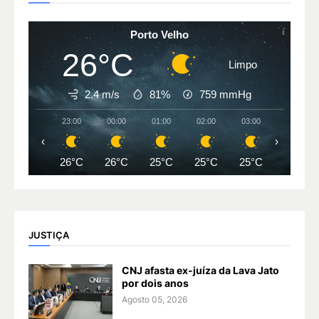
Porto Velho
26°C
Limpo
2.4 m/s
81%
759
mmHg
23:00
00:00
01:00
02:00
03:00
04:00
‹
›
26°C
26°C
25°C
25°C
25°C
25°C
JUSTIÇA
CNJ afasta ex-juíza da Lava Jato
por dois anos
Agosto 05, 2026