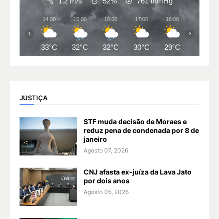
1.2 m/s
52%
761
mmHg
14:00
15:00
16:00
17:00
18:00
19:00
‹
›
33°C
32°C
32°C
30°C
29°C
28°C
JUSTIÇA
STF muda decisão de Moraes e
reduz pena de condenada por 8 de
janeiro
Agosto 07, 2026
CNJ afasta ex-juíza da Lava Jato
por dois anos
Agosto 05, 2026