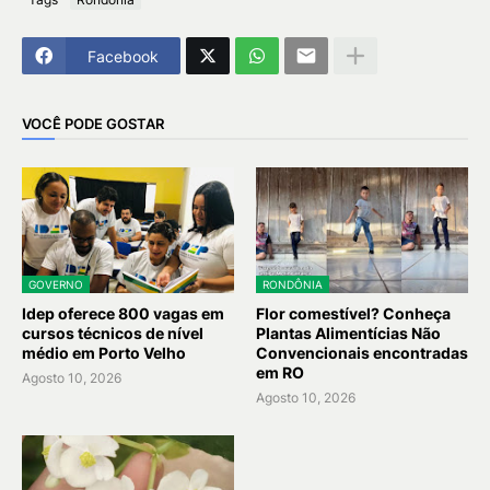
Facebook
VOCÊ PODE GOSTAR
GOVERNO
RONDÔNIA
Idep oferece 800 vagas em
Flor comestível? Conheça
cursos técnicos de nível
Plantas Alimentícias Não
médio em Porto Velho
Convencionais encontradas
em RO
Agosto 10, 2026
Agosto 10, 2026