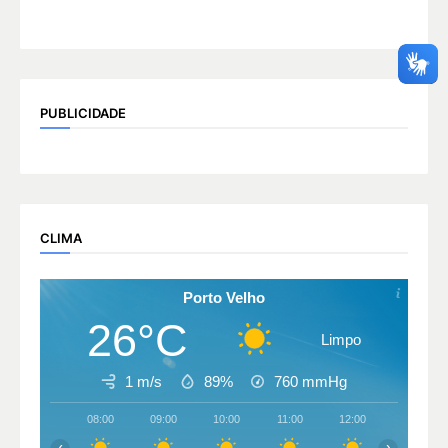
PUBLICIDADE
CLIMA
Porto Velho
26°C
Limpo
1 m/s
89%
760
mmHg
08:00
09:00
10:00
11:00
12:00
13:00
‹
›