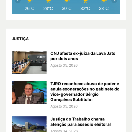
26°C
28°C
30°C
32°C
33°C
33°C
JUSTIÇA
CNJ afasta ex-juíza da Lava Jato
por dois anos
Agosto 05, 2026
TJRO reconhece abuso de poder e
anula exonerações no gabinete do
vice-governador Sérgio
Gonçalves Subtítulo:
Agosto 05, 2026
Justiça do Trabalho chama
atenção para assédio eleitoral
Agosto 04, 2026