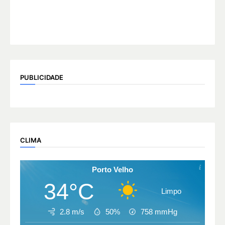
PUBLICIDADE
CLIMA
Porto Velho
34°C
Limpo
2.8 m/s
50%
758
mmHg