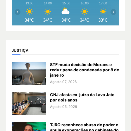
13:00
14:00
15:00
16:00
17:00
18:00
‹
›
34°C
34°C
34°C
34°C
33°C
30°C
JUSTIÇA
STF muda decisão de Moraes e
reduz pena de condenada por 8 de
janeiro
Agosto 07, 2026
CNJ afasta ex-juíza da Lava Jato
por dois anos
Agosto 05, 2026
TJRO reconhece abuso de poder e
anula exonerações no gabinete do