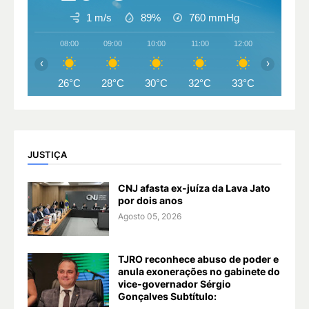
1 m/s
89%
760
mmHg
08:00
09:00
10:00
11:00
12:00
13:00
‹
›
26°C
28°C
30°C
32°C
33°C
33°C
JUSTIÇA
CNJ afasta ex-juíza da Lava Jato
por dois anos
Agosto 05, 2026
TJRO reconhece abuso de poder e
anula exonerações no gabinete do
vice-governador Sérgio
Gonçalves Subtítulo: