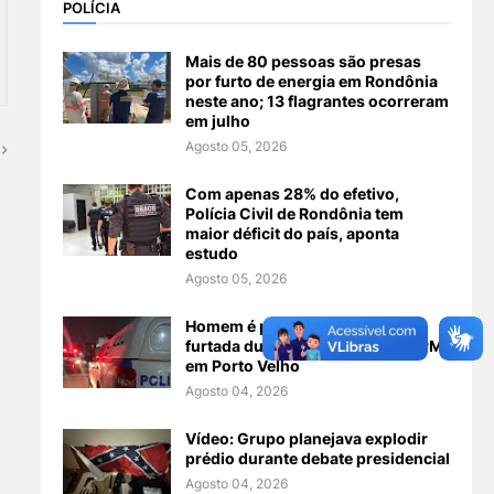
POLÍCIA
Mais de 80 pessoas são presas
por furto de energia em Rondônia
neste ano; 13 flagrantes ocorreram
em julho
Agosto 05, 2026
Com apenas 28% do efetivo,
Polícia Civil de Rondônia tem
maior déficit do país, aponta
estudo
Agosto 05, 2026
Homem é preso com pistola
furtada durante abordagem da PM
em Porto Velho
Agosto 04, 2026
Vídeo: Grupo planejava explodir
prédio durante debate presidencial
Agosto 04, 2026