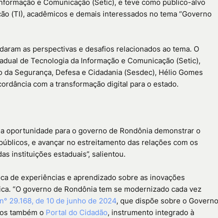
Informação e Comunicação (Setic), e teve como público-alvo
ação (TI), acadêmicos e demais interessados no tema “Governo
daram as perspectivas e desafios relacionados ao tema. O
tadual de Tecnologia da Informação e Comunicação (Setic),
ado da Segurança, Defesa e Cidadania (Sesdec), Hélio Gomes
cordância com a transformação digital para o estado.
a oportunidade para o governo de Rondônia demonstrar o
públicos, e avançar no estreitamento das relações com os
s instituições estaduais”, salientou.
oca de experiências e aprendizado sobre as inovações
lica. “O governo de Rondônia tem se modernizado cada vez
n° 29.168, de 10 de junho de 2024
, que dispõe sobre o Govern
amos também o
Portal do Cidadão
, instrumento integrado à