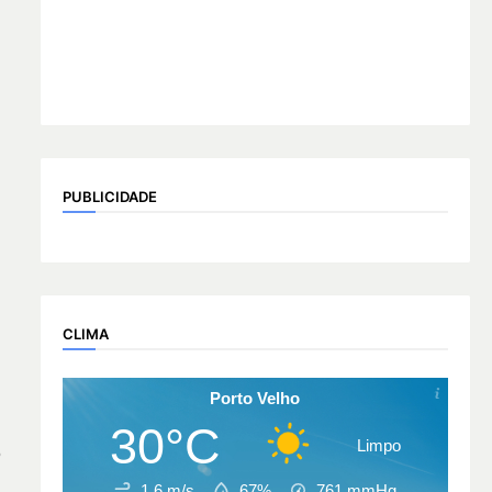
PUBLICIDADE
CLIMA
Porto Velho
30°C
Limpo
o
1.6 m/s
67%
761
mmHg