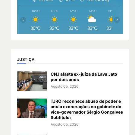
10:00
11:00
12:00
13:00
14:00
15:00
‹
›
30°C
32°C
33°C
33°C
33°C
33°
JUSTIÇA
CNJ afasta ex-juíza da Lava Jato
por dois anos
Agosto 05, 2026
TJRO reconhece abuso de poder e
anula exonerações no gabinete do
vice-governador Sérgio Gonçalves
Subtítulo:
Agosto 05, 2026