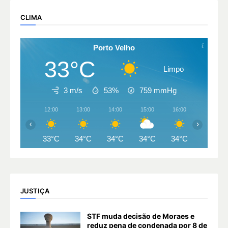
CLIMA
Porto Velho
33°C
Limpo
3 m/s
53%
759
mmHg
12:00
13:00
14:00
15:00
16:00
17:00
‹
›
33°C
34°C
34°C
34°C
34°C
33°C
JUSTIÇA
STF muda decisão de Moraes e
reduz pena de condenada por 8 de