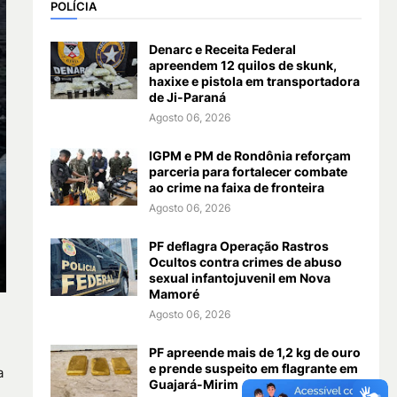
POLÍCIA
Denarc e Receita Federal
apreendem 12 quilos de skunk,
haxixe e pistola em transportadora
de Ji-Paraná
Agosto 06, 2026
IGPM e PM de Rondônia reforçam
parceria para fortalecer combate
ao crime na faixa de fronteira
Agosto 06, 2026
PF deflagra Operação Rastros
Ocultos contra crimes de abuso
sexual infantojuvenil em Nova
Mamoré
Agosto 06, 2026
PF apreende mais de 1,2 kg de ouro
e prende suspeito em flagrante em
a
Guajará-Mirim