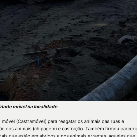
idade móvel na localidade
e móvel (Castramóvel) para resgatar os animais das ruas e
ção dos animais (chipagem) e castração. Também firmou parceri
imais que estão em abrigos e nos animais errantes, aqueles que