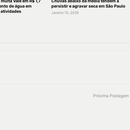
multa Vale em R$ 1,7
Chuvas abaixo da média tendem a
ento de água em
persistir e agravar seca em São Paulo
atividades
Janeiro 10, 2026
Próxima Postagem