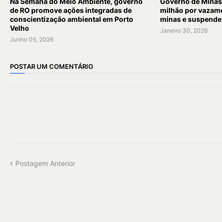
Na Semana do Meio Ambiente, governo
Governo de Minas 
de RO promove ações integradas de
milhão por vazam
conscientização ambiental em Porto
minas e suspende 
Velho
Janeiro 30, 2026
Junho 05, 2026
POSTAR UM COMENTÁRIO
Postagem Anterior