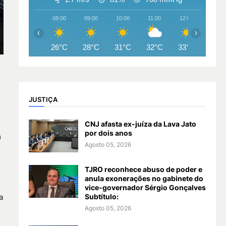
08:00
09:00
10:00
11:00
12:00
13:00
‹
›
26°C
28°C
31°C
32°C
33°C
34°
JUSTIÇA
CNJ afasta ex-juíza da Lava Jato
por dois anos
m
Agosto 05, 2026
TJRO reconhece abuso de poder e
anula exonerações no gabinete do
vice-governador Sérgio Gonçalves
Subtítulo:
a
Agosto 05, 2026