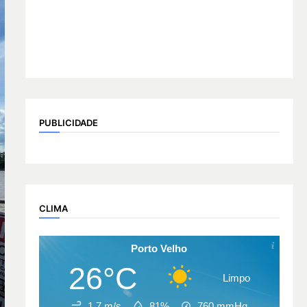
PUBLICIDADE
CLIMA
Porto Velho
26°C
Limpo
1.7 m/s
81%
760
mmHg