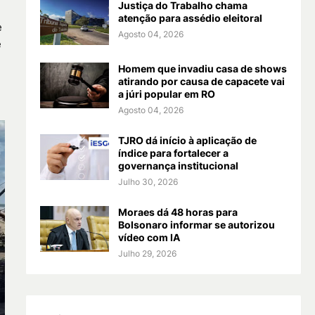
Justiça do Trabalho chama
atenção para assédio eleitoral
e
Agosto 04, 2026
e
Homem que invadiu casa de shows
atirando por causa de capacete vai
a júri popular em RO
Agosto 04, 2026
TJRO dá início à aplicação de
índice para fortalecer a
governança institucional
Julho 30, 2026
Moraes dá 48 horas para
Bolsonaro informar se autorizou
vídeo com IA
Julho 29, 2026