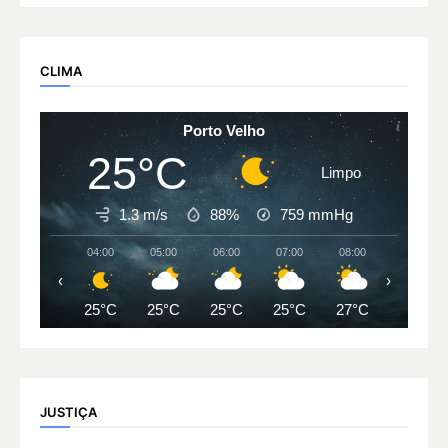
CLIMA
Porto Velho
25°C
Limpo
1.3 m/s
88%
759
mmHg
04:00
05:00
06:00
07:00
08:00
09:00
‹
›
25°C
25°C
25°C
25°C
27°C
29°C
JUSTIÇA